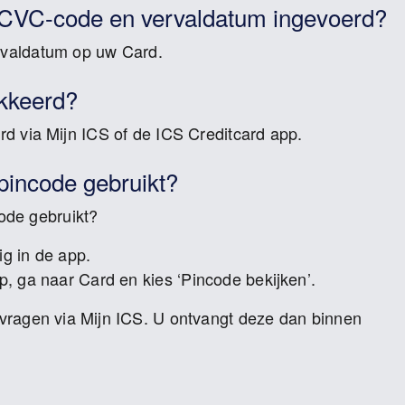
te CVC-code en vervaldatum ingevoerd?
valdatum op uw Card.
okkeerd?
d via Mijn ICS of de ICS Creditcard app.
 pincode gebruikt?
ncode gebruikt?
g in de app.
pp
, ga naar
Card
en kies
‘Pincode bekijken’
.
vragen via
Mijn ICS
. U ontvangt deze dan binnen