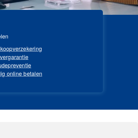
len
koopverzekering
evergarantie
udepreventie
lig online betalen